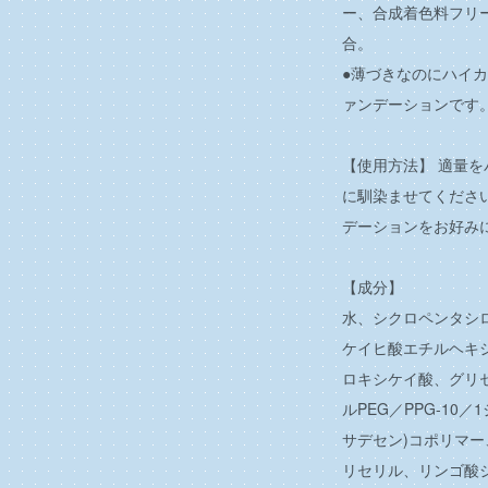
ー、合成着色料フリ
合。
●薄づきなのにハイ
ァンデーションです
【使用方法】 適量
に馴染ませてくださ
デーションをお好み
【成分】
水、シクロペンタシ
ケイヒ酸エチルヘキ
ロキシケイ酸、グリ
ルPEG／PPG-10
サデセン)コポリマー
リセリル、リンゴ酸