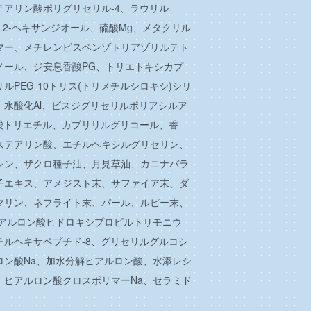
テアリン酸ポリグリセリル-4、ラウリル
1.2-ヘキサンジオール、硫酸Mg、メタクリル
マー、メチレンビスベンゾトリアゾリルテト
ノール、ジ安息香酸PG、トリエトキシカプ
ルPEG-10トリス(トリメチルシロキシ)シリ
、水酸化Al、ビスジグリセリルポリアシルア
ン酸トリエチル、カプリリルグリコール、香
ステアリン酸、エチルヘキシルグリセリン、
シン、ザクロ種子油、月見草油、カニナバラ
子エキス、アメジスト末、サファイア末、ダ
マリン、ネフライト末、パール、ルビー末、
ヒアルロン酸ヒドロキシプロピルトリモニウ
チルヘキサペプチド-8、グリセリルグルコシ
ロン酸Na、加水分解ヒアルロン酸、水添レシ
、ヒアルロン酸クロスポリマーNa、セラミド