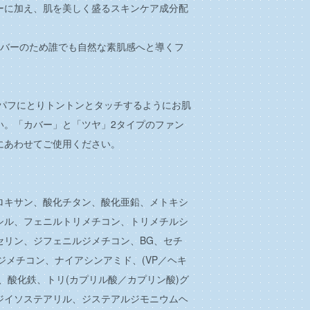
ーに加え、肌を美しく盛るスキンケア成分配
カバーのため誰でも自然な素肌感へと導くフ
。
をパフにとりトントンとタッチするようにお肌
い。「カバー」と「ツヤ」2タイプのファン
にあわせてご使用ください。
ロキサン、酸化チタン、酸化亜鉛、メトキシ
シル、フェニルトリメチコン、トリメチルシ
セリン、ジフェニルジメチコン、BG、セチ
／1ジメチコン、ナイアシンアミド、(VP／ヘキ
、酸化鉄、トリ(カプリル酸／カプリン酸)グ
ジイソステアリル、ジステアルジモニウムヘ